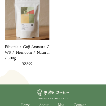
Ethiopia / Guji Anasora C
WS / Heirloom / Natural
/ 300g
¥3,700
Home
About
Blog
Contact